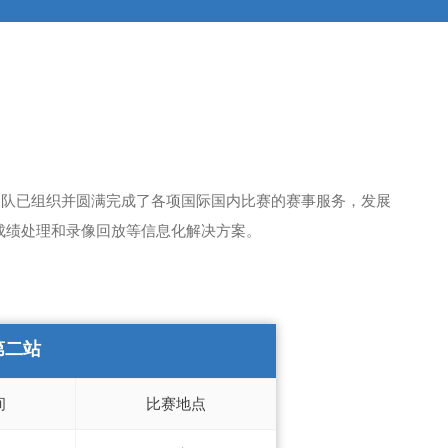
团队已组织并圆满完成了各项国际国内比赛的赛事服务，发展
成绩处理和录像回放等信息化解决方案。
第二站
间
比赛地点