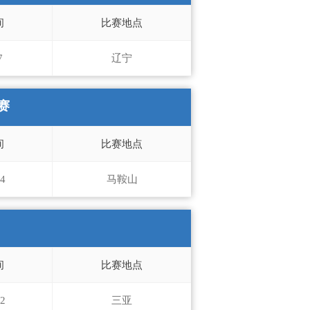
间
比赛地点
7
辽宁
赛
间
比赛地点
24
马鞍山
间
比赛地点
22
三亚