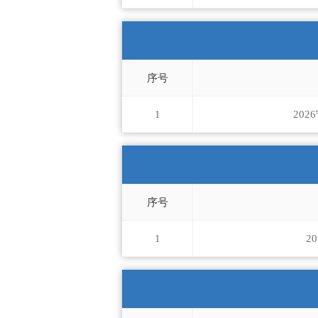
序号
1
20
序号
1
2