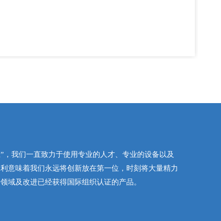
”，我们一直致力于使用专业的人才、专业的设备以及
合利意味着我们永远将创新放在第一位，时刻将大量精力
新领域及改进已经获得国际组织认证的产品。